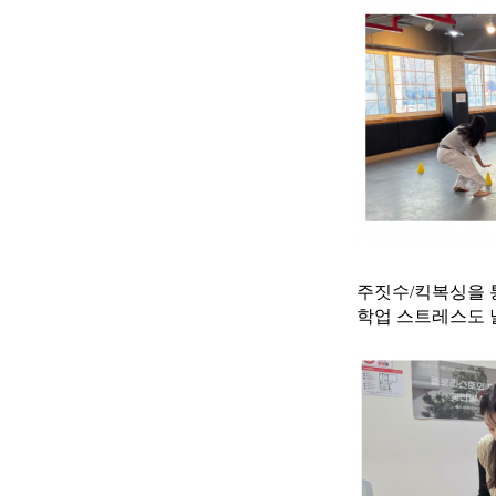
주짓수/킥복싱을 
학업 스트레스도 